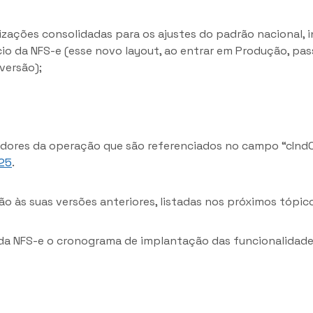
izações consolidadas para os ajustes do padrão nacional, i
cio da NFS-e (esse novo layout, ao entrar em Produção, pa
versão);
dores da operação que são referenciados no campo “cIndO
025
.
o às suas versões anteriores, listadas nos próximos tópic
 da NFS-e o cronograma de implantação das funcionalidade